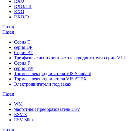
RXO
RXO/TR
RXO
RXO/O
Назад
Назад
Серия T
серия DP
Серия AT
Трехфазные асинхронные электродвигатели серии VL2
Серия F
серия SW
Тормоз электродвигателя VIS Standard
Тормоз электродвигателя VIS ATEX
Электродвигатели под заказ
Назад
WM
Частотный преобразователь ESV
ESV S
ESV Slim
Назад