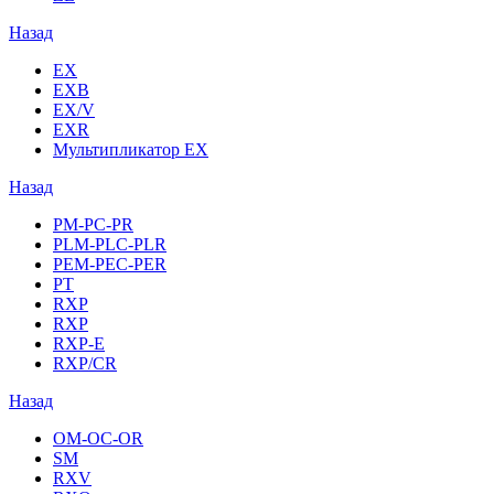
Назад
EX
EXB
EX/V
EXR
Мультипликатор EX
Назад
PM-PC-PR
PLM-PLC-PLR
PEM-PEC-PER
PT
RXP
RXP
RXP-E
RXP/CR
Назад
OM-OC-OR
SM
RXV