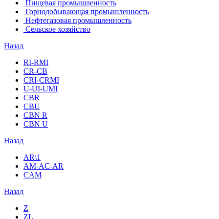
Пищевая промышленность
Горнодобывающая промышленность
Нефтегазовая промышленность
Сельское хозяйство
Назад
RI-RMI
CR-CB
СRI-СRMI
U-UI-UMI
CBR
CBU
CBN R
CBN U
Назад
AR\1
AM-AC-AR
CAM
Назад
Z
ZL